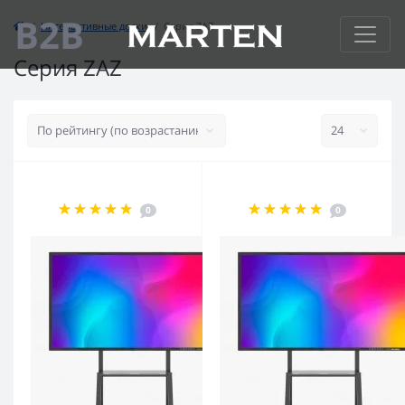
B2B
Интерактивные доски
Серия ZAZ
Серия ZAZ
0
0