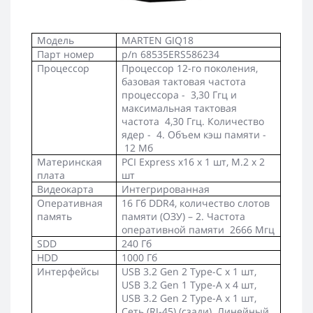
Модель
МARTEN GIQ18
Парт номер
p/n 68535ERS586234
Процессор
Процессор 12-го поколения,
базовая тактовая частота
процессора - 3,30 Ггц и
максимальная тактовая
частота 4,30 Ггц. Количество
ядер - 4. Объем кэш памяти -
12 Mб
Материнская
PCI Express x16
х
1
шт,
M.2 х 2
плата
шт
Видеокарта
Интегрированная
Оперативная
16 Гб DDR4, количество слотов
память
памяти (ОЗУ) – 2. Частота
оперативной памяти 2666 Мгц
SDD
240 Гб
HDD
1000 Гб
Интерфейсы
USB 3.2 Gen 2 Type-C
х
1
шт
,
USB 3.2 Gen 1 Type-A
х
4
шт
,
USB 3.2 Gen 2 Type-A
х
1
шт
,
Сеть
(RJ-45) (
сзади
).
Линейный