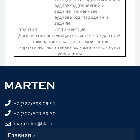
аудиовход (передний и
задний). Линейный
аудиовыход (передний и
задний
Гарантия
От 12 месяцев
Данная комплектующая является стандартной,
пожеланию заказчика техническая
характеристика отдельных компонентов будут
увеличены
+7 (727) 383-09-91
+7 (707) 570-30-30
marten.inc@bk.ru
Главная