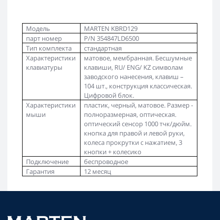
Модель
MARTEN KBRD129
парт номер
P/N 354847LD6500
Тип комплекта
стандартная
Характеристики
матовое, мембранная. Бесшумные
клавиатуры
клавиши,
RU
/
ENG
/
KZ
символам
заводского нанесения, клавиш –
104 шт., конструкция классическая.
Цифровой блок.
Характеристики
пластик, черный, матовое. Размер -
мыши
полноразмерная, оптическая.
оптический сенсор 1000 тчк/дюйм.
кнопка для правой и левой руки,
колеса прокрутки с нажатием, 3
кнопки + колесико
Подключение
беспроводное
Гарантия
12 месяц